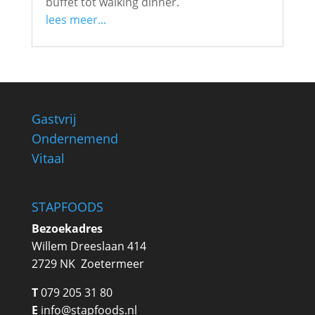
buffet tot walking dinner.
lees meer...
Gastvrij
Ondernemend
Vitaal
STAPFOODS
Bezoekadres
Willem Dreeslaan 414
2729 NK Zoetermeer
T
079 205 31 80
E
info@stapfoods.nl